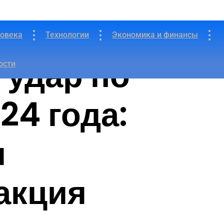
ловека
Технологии
Экономика и финансы
 удар по
ости
24 года:
и
акция