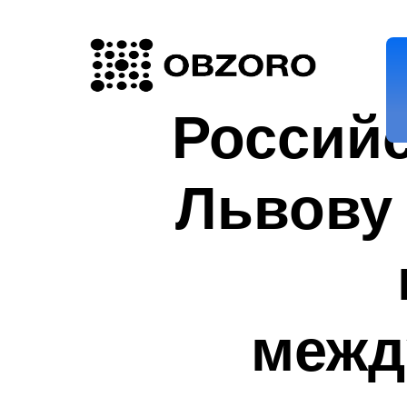
Российс
Львову 
межд