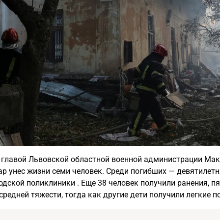
 главой Львовской областной военной администрации Ма
р унес жизни семи человек. Среди погибших — девятилетня
дской поликлиники . Еще 38 человек получили ранения, пя
средней тяжести, тогда как другие дети получили легкие п