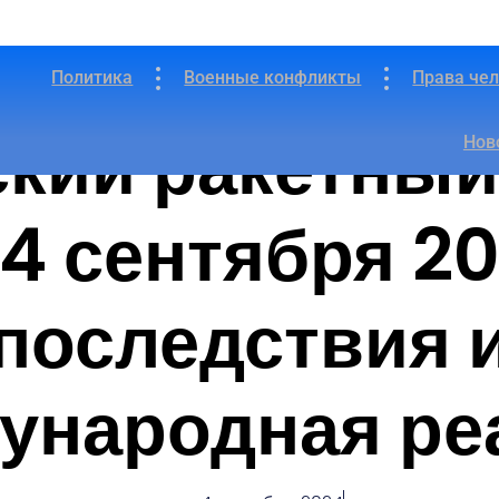
Политика
Военные конфликты
Права че
кий ракетный
Нов
4 сентября 20
последствия 
ународная ре