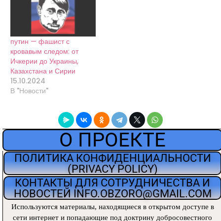
50 000 (примерно)
мобилизованные на
захваченных
территориях,
путин — фашист с
добровольцы и
кровавым следом: от
вагнеровцы Вопрос. Куда
Ичкерии до Украины,
делся еще 1 000…
Казахстана и Сирии
15.10.2024
В "Новости"
О ПРОЕКТЕ
ПОЛИТИКА КОНФИДЕНЦИАЛЬНОСТИ
(PRIVACY POLICY)
КОНТАКТЫ ДЛЯ СОТРУДНИЧЕСТВА И
НОВОСТЕЙ INFO.OBZORO@GMAIL.COM
Используются материалы, находящиеся
в открытом доступе в
сети интернет и попадающие под доктрину добросовестного