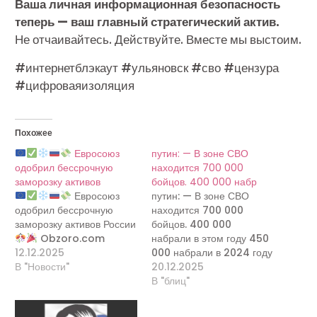
Ваша личная информационная безопасность
теперь — ваш главный стратегический актив.
Не отчаивайтесь. Действуйте. Вместе мы выстоим.
#интернетблэкаут #ульяновск #сво #цензура
#цифроваяизоляция
Похожее
Евросоюз
путин: — В зоне СВО
одобрил бессрочную
находится 700 000
заморозку активов
бойцов. 400 000 набр
Евросоюз
путин: — В зоне СВО
одобрил бессрочную
находится 700 000
заморозку активов России
бойцов. 400 000
Obzoro.com
набрали в этом году 450
12.12.2025
000 набрали в 2024 году
В "Новости"
350 000 набрали в 2023
20.12.2025
году 300 000
В "блиц"
мобилизованных 200
000 воевало изначально