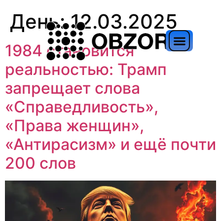
День:
12.03.2025
1984 становится
реальностью: Трамп
запрещает слова
«Справедливость»,
«Права женщин»,
«Антирасизм» и ещё почти
200 слов