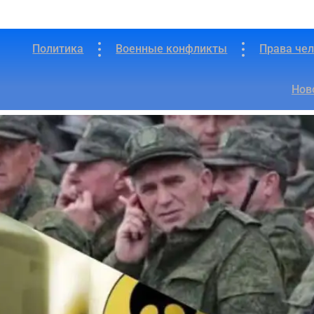
Политика
Военные конфликты
Права че
ам в Украине продают прод
Нов