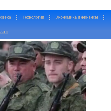
ловека
Технологии
Экономика и финансы
укты с отравой
ости