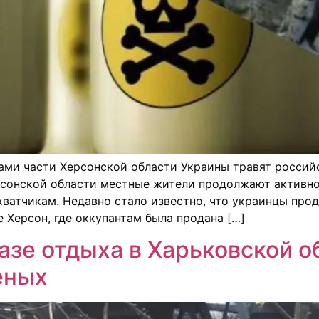
ми части Херсонской области Украины травят российс
рсонской области местные жители продолжают активно
ватчикам. Недавно стало известно, что украинцы про
 Херсон, где оккупантам была продана […]
азе отдыха в Харьковской о
еных