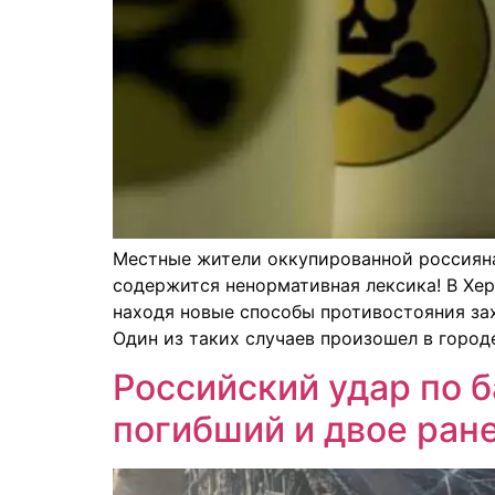
Местные жители оккупированной россияна
содержится ненормативная лексика! В Хе
находя новые способы противостояния зах
Один из таких случаев произошел в городе
Российский удар по б
погибший и двое ран